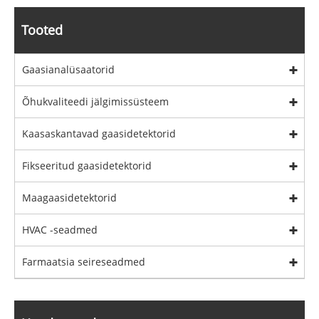
Tooted
Gaasianalüsaatorid
Õhukvaliteedi jälgimissüsteem
Kaasaskantavad gaasidetektorid
Fikseeritud gaasidetektorid
Maagaasidetektorid
HVAC -seadmed
Farmaatsia seireseadmed