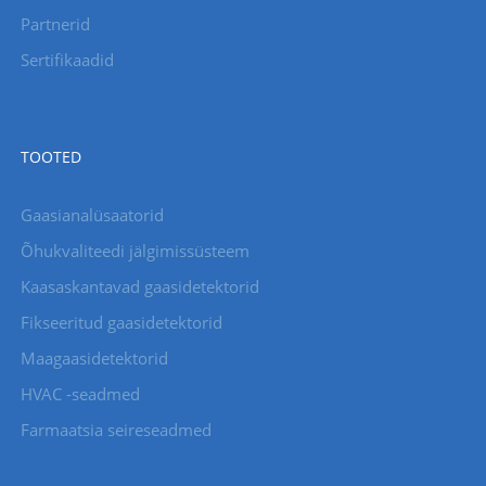
Partnerid
Sertifikaadid
TOOTED
Gaasianalüsaatorid
Õhukvaliteedi jälgimissüsteem
Kaasaskantavad gaasidetektorid
Fikseeritud gaasidetektorid
Maagaasidetektorid
HVAC -seadmed
Farmaatsia seireseadmed