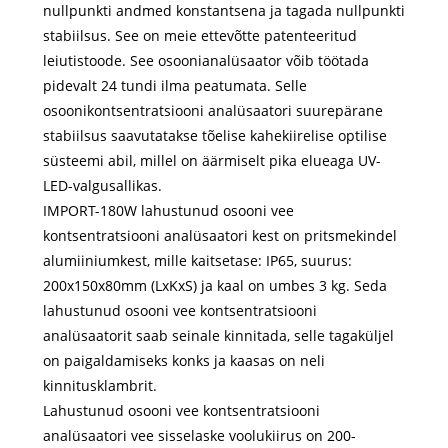
nullpunkti andmed konstantsena ja tagada nullpunkti
stabiilsus. See on meie ettevõtte patenteeritud
leiutistoode. See osoonianalüsaator võib töötada
pidevalt 24 tundi ilma peatumata. Selle
osoonikontsentratsiooni analüsaatori suurepärane
stabiilsus saavutatakse tõelise kahekiirelise optilise
süsteemi abil, millel on äärmiselt pika elueaga UV-
LED-valgusallikas.
IMPORT-180W lahustunud osooni vee
kontsentratsiooni analüsaatori kest on pritsmekindel
alumiiniumkest, mille kaitsetase: IP65, suurus:
200x150x80mm (LxKxS) ja kaal on umbes 3 kg. Seda
lahustunud osooni vee kontsentratsiooni
analüsaatorit saab seinale kinnitada, selle tagaküljel
on paigaldamiseks konks ja kaasas on neli
kinnitusklambrit.
Lahustunud osooni vee kontsentratsiooni
analüsaatori vee sisselaske voolukiirus on 200-