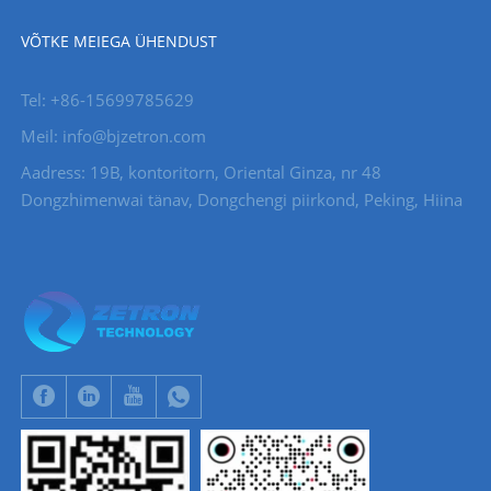
VÕTKE MEIEGA ÜHENDUST
Tel: +86-15699785629
Meil: info@bjzetron.com
Aadress: 19B, kontoritorn, Oriental Ginza, nr 48
Dongzhimenwai tänav, Dongchengi piirkond, Peking, Hiina