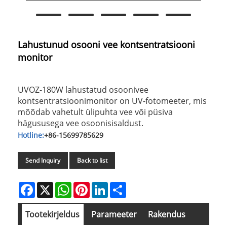
Lahustunud osooni vee kontsentratsiooni
monitor
UVOZ-180W lahustatud osoonivee
kontsentratsioonimonitor on UV-fotomeeter, mis
mõõdab vahetult ülipuhta vee või püsiva
hägususega vee osoonisisaldust.
Hotline:
+86-15699785629
Send Inquiry
Back to list
Facebook
X
WhatsApp
Pinterest
LinkedIn
Share
Tootekirjeldus
Parameeter
Rakendus