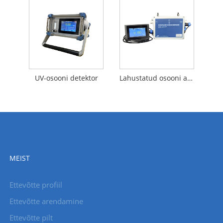
UV-osooni detektor
Lahustatud osooni andur
MEIST
Ettevõtte profiil
Ettevõtte arendamine
Ettevõtte pilt