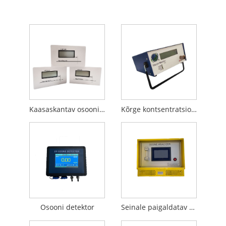
Kaasaskantav osooni gaasidetektor
Kõrge kontsentratsiooniga O3 meeter
Osooni detektor
Seinale paigaldatav osoonianalüsaator