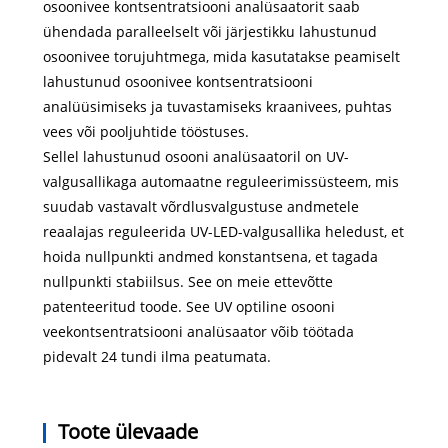
osoonivee kontsentratsiooni analüsaatorit saab
ühendada paralleelselt või järjestikku lahustunud
osoonivee torujuhtmega, mida kasutatakse peamiselt
lahustunud osoonivee kontsentratsiooni
analüüsimiseks ja tuvastamiseks kraanivees, puhtas
vees või pooljuhtide tööstuses.
Sellel lahustunud osooni analüsaatoril on UV-
valgusallikaga automaatne reguleerimissüsteem, mis
suudab vastavalt võrdlusvalgustuse andmetele
reaalajas reguleerida UV-LED-valgusallika heledust, et
hoida nullpunkti andmed konstantsena, et tagada
nullpunkti stabiilsus. See on meie ettevõtte
patenteeritud toode. See UV optiline osooni
veekontsentratsiooni analüsaator võib töötada
pidevalt 24 tundi ilma peatumata.
Toote ülevaade