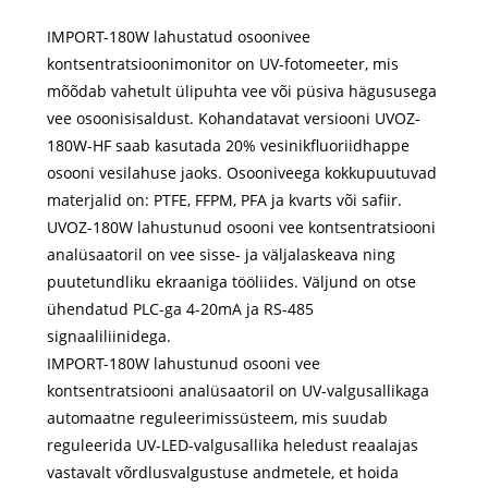
IMPORT-180W lahustatud osoonivee
kontsentratsioonimonitor on UV-fotomeeter, mis
mõõdab vahetult ülipuhta vee või püsiva hägususega
vee osoonisisaldust. Kohandatavat versiooni UVOZ-
180W-HF saab kasutada 20% vesinikfluoriidhappe
osooni vesilahuse jaoks. Osooniveega kokkupuutuvad
materjalid on: PTFE, FFPM, PFA ja kvarts või safiir.
UVOZ-180W lahustunud osooni vee kontsentratsiooni
analüsaatoril on vee sisse- ja väljalaskeava ning
puutetundliku ekraaniga tööliides. Väljund on otse
ühendatud PLC-ga 4-20mA ja RS-485
signaaliliinidega.
IMPORT-180W lahustunud osooni vee
kontsentratsiooni analüsaatoril on UV-valgusallikaga
automaatne reguleerimissüsteem, mis suudab
reguleerida UV-LED-valgusallika heledust reaalajas
vastavalt võrdlusvalgustuse andmetele, et hoida