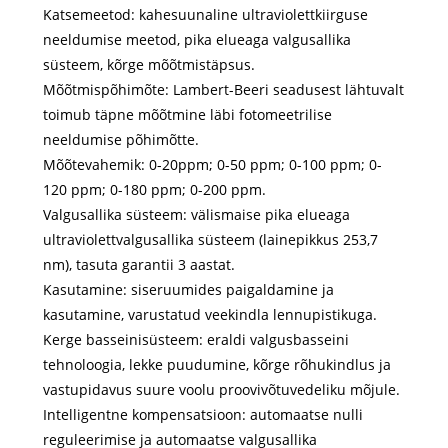
Katsemeetod: kahesuunaline ultraviolettkiirguse
neeldumise meetod, pika elueaga valgusallika
süsteem, kõrge mõõtmistäpsus.
Mõõtmispõhimõte: Lambert-Beeri seadusest lähtuvalt
toimub täpne mõõtmine läbi fotomeetrilise
neeldumise põhimõtte.
Mõõtevahemik: 0-20ppm; 0-50 ppm; 0-100 ppm; 0-
120 ppm; 0-180 ppm; 0-200 ppm.
Valgusallika süsteem: välismaise pika elueaga
ultraviolettvalgusallika süsteem (lainepikkus 253,7
nm), tasuta garantii 3 aastat.
Kasutamine: siseruumides paigaldamine ja
kasutamine, varustatud veekindla lennupistikuga.
Kerge basseinisüsteem: eraldi valgusbasseini
tehnoloogia, lekke puudumine, kõrge rõhukindlus ja
vastupidavus suure voolu proovivõtuvedeliku mõjule.
Intelligentne kompensatsioon: automaatse nulli
reguleerimise ja automaatse valgusallika