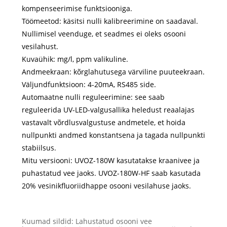
kompenseerimise funktsiooniga.
Töömeetod: käsitsi nulli kalibreerimine on saadaval.
Nullimisel veenduge, et seadmes ei oleks osooni
vesilahust.
Kuvaühik: mg/l, ppm valikuline.
Andmeekraan: kõrglahutusega värviline puuteekraan.
Väljundfunktsioon: 4-20mA, RS485 side.
Automaatne nulli reguleerimine: see saab
reguleerida UV-LED-valgusallika heledust reaalajas
vastavalt võrdlusvalgustuse andmetele, et hoida
nullpunkti andmed konstantsena ja tagada nullpunkti
stabiilsus.
Mitu versiooni: UVOZ-180W kasutatakse kraanivee ja
puhastatud vee jaoks. UVOZ-180W-HF saab kasutada
20% vesinikfluoriidhappe osooni vesilahuse jaoks.
Kuumad sildid: Lahustatud osooni vee