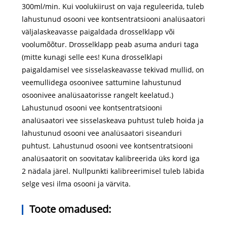
300ml/min. Kui voolukiirust on vaja reguleerida, tuleb
lahustunud osooni vee kontsentratsiooni analüsaatori
väljalaskeavasse paigaldada drosselklapp või
voolumõõtur. Drosselklapp peab asuma anduri taga
(mitte kunagi selle ees! Kuna drosselklapi
paigaldamisel vee sisselaskeavasse tekivad mullid, on
veemullidega osoonivee sattumine lahustunud
osoonivee analüsaatorisse rangelt keelatud.)
Lahustunud osooni vee kontsentratsiooni
analüsaatori vee sisselaskeava puhtust tuleb hoida ja
lahustunud osooni vee analüsaatori siseanduri
puhtust. Lahustunud osooni vee kontsentratsiooni
analüsaatorit on soovitatav kalibreerida üks kord iga
2 nädala järel. Nullpunkti kalibreerimisel tuleb läbida
selge vesi ilma osooni ja värvita.
Toote omadused: