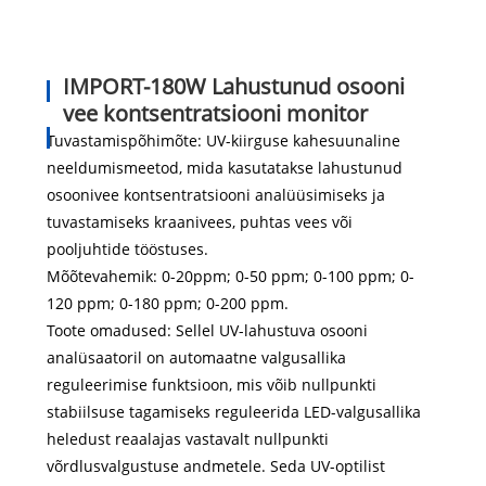
IMPORT-180W
Lahustunud osooni
vee kontsentratsiooni monitor
Tuvastamispõhimõte: UV-kiirguse kahesuunaline
neeldumismeetod, mida kasutatakse lahustunud
osoonivee kontsentratsiooni analüüsimiseks ja
tuvastamiseks kraanivees, puhtas vees või
pooljuhtide tööstuses.
Mõõtevahemik: 0-20ppm; 0-50 ppm; 0-100 ppm; 0-
120 ppm; 0-180 ppm; 0-200 ppm.
Toote omadused: Sellel UV-lahustuva osooni
analüsaatoril on automaatne valgusallika
reguleerimise funktsioon, mis võib nullpunkti
stabiilsuse tagamiseks reguleerida LED-valgusallika
heledust reaalajas vastavalt nullpunkti
võrdlusvalgustuse andmetele. Seda UV-optilist