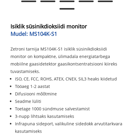
Isiklik süsinikdioksiidi monitor
Mudel: MS104K-S1
Zetroni tarnija MS104K-S1 isiklik süsinikdioksiidi
monitor on kompaktne, ülimadala energiatarbega
mobiilne gaasidetektor gaasikontsentratsiooni kiireks
tuvastamiseks.
ISO, CE, FCC, ROHS, ATEX, CNEX, SIL3 heaks kiidetud
Tööaeg 1-2 aastat
Difusiooni mõõtmine
Seadme lüliti
Toetage 1000 sündmuse salvestamist
3-nupp lihtsaks kasutamiseks
Infrapuna sideport, valikuline sidedokk arvutitarkvara
kasutamiseks