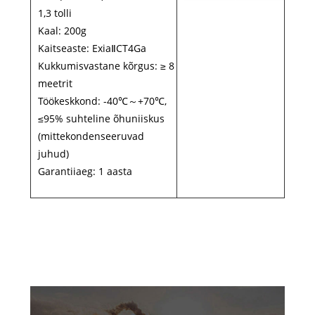
1,3 tolli
Kaal: 200g
Kaitseaste: ExiaⅡCT4Ga
Kukkumisvastane kõrgus: ≥ 8
meetrit
Töökeskkond: -40℃～+70℃,
≤95% suhteline õhuniiskus
(mittekondenseeruvad
juhud)
Garantiiaeg: 1 aasta