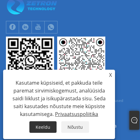
X
Kasutame küpsiseid, et pakkuda teile
WhatsApp
Tik Tok
paremat sirvimiskogemust, analüüsida
saidi liiklust ja isikupärastada sisu. Seda
Autoriõigus © 2024 Beijing Zetron Technology Co., Ltd. Kõik õigused
saiti kasutades nõustute meie küpsiste
kaitstud.
kasutamisega.
Privaatsuspoliitika
Links
Sitemap
RSS
XML
Privaatsuspoliitika
Keeldu
Nõustu