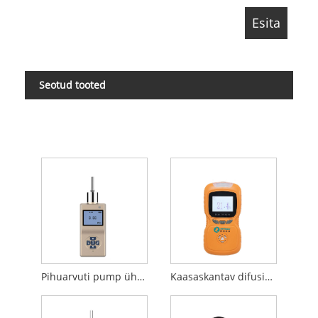
Seotud tooted
Pihuarvuti pump ühe gaasi detektor
Kaasaskantav difusioongaasi detektor