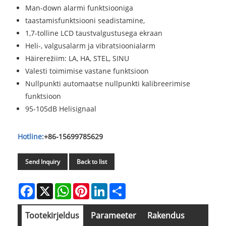
Man-down alarmi funktsiooniga
taastamisfunktsiooni seadistamine,
1,7-tolline LCD taustvalgustusega ekraan
Heli-, valgusalarm ja vibratsioonialarm
Häirerežiim: LA, HA, STEL, SINU
Valesti toimimise vastane funktsioon
Nullpunkti automaatse nullpunkti kalibreerimise
funktsioon
95-105dB Helisignaal
Hotline:
+86-15699785629
Send Inquiry
Back to list
Facebook
X
WhatsApp
Pinterest
LinkedIn
Share
Tootekirjeldus
Parameeter
Rakendus