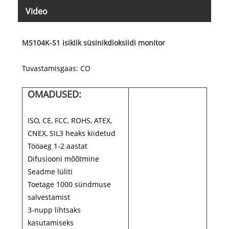
Video
MS104K-S1 isiklik süsinikdioksiidi monitor
Tuvastamisgaas: CO
OMADUSED:
ISO, CE, FCC, ROHS, ATEX,
CNEX, SIL3 heaks kiidetud
Tööaeg 1-2 aastat
Difusiooni mõõtmine
Seadme lüliti
Toetage 1000 sündmuse
salvestamist
3-nupp lihtsaks
kasutamiseks