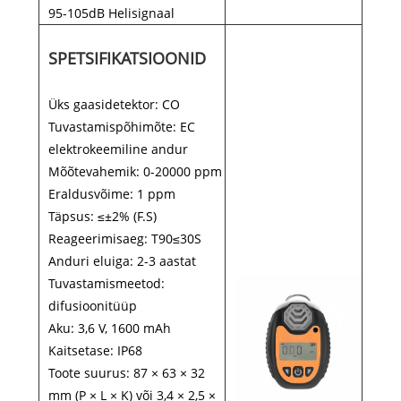
95-105dB Helisignaal
SPETSIFIKATSIOONID
Üks gaasidetektor: CO
Tuvastamispõhimõte: EC
elektrokeemiline andur
Mõõtevahemik: 0-20000 ppm
Eraldusvõime: 1 ppm
Täpsus: ≤±2% (F.S)
Reageerimisaeg: T90≤30S
Anduri eluiga: 2-3 aastat
Tuvastamismeetod:
difusioonitüüp
Aku: 3,6 V, 1600 mAh
Kaitsetase: IP68
Toote suurus: 87 × 63 × 32
mm (P × L × K) või 3,4 × 2,5 ×