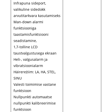
Infrapuna sideport,
valikuline sidedokk
arvutitarkvara kasutamiseks
Man-down alarmi
funktsiooniga
taastamisfunktsiooni
seadistamine,
1,7-tolline LCD
taustvalgustusega ekraan
Heli-, valgusalarm ja
vibratsioonialarm
Häirerežiim: LA, HA, STEL,
SINU
Valesti toimimise vastane
funktsioon
Nullpunkti automaatse
nullpunkti kalibreerimise
funktsioon