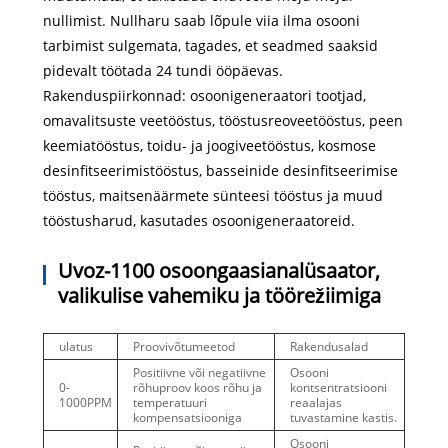
nullimist. Nullharu saab lõpule viia ilma osooni
tarbimist sulgemata, tagades, et seadmed saaksid
pidevalt töötada 24 tundi ööpäevas.
Rakenduspiirkonnad: osoonigeneraatori tootjad,
omavalitsuste veetööstus, tööstusreoveetööstus, peen
keemiatööstus, toidu- ja joogiveetööstus, kosmose
desinfitseerimistööstus, basseinide desinfitseerimise
tööstus, maitsenäärmete sünteesi tööstus ja muud
tööstusharud, kasutades osoonigeneraatoreid.
Uvoz-1100 osoongaasianalüsaator,
valikulise vahemiku ja töörežiimiga
ulatus
Proovivõtumeetod
Rakendusalad
Positiivne või negatiivne
Osooni
0-
rõhuproov koos rõhu ja
kontsentratsiooni
1000PPM
temperatuuri
reaalajas
kompensatsiooniga
tuvastamine kastis.
Osooni