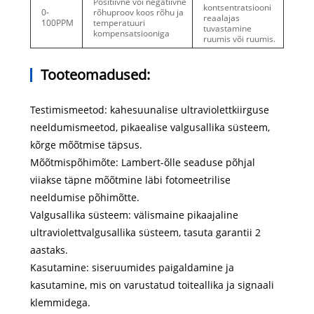
Positiivne või negatiivne
kontsentratsiooni
0-
rõhuproov koos rõhu ja
reaalajas
100PPM
temperatuuri
tuvastamine
kompensatsiooniga
ruumis või ruumis.
Tooteomadused:
Testimismeetod: kahesuunalise ultraviolettkiirguse
neeldumismeetod, pikaealise valgusallika süsteem,
kõrge mõõtmise täpsus.
Mõõtmispõhimõte: Lambert-õlle seaduse põhjal
viiakse täpne mõõtmine läbi fotomeetrilise
neeldumise põhimõtte.
Valgusallika süsteem: välismaine pikaajaline
ultraviolettvalgusallika süsteem, tasuta garantii 2
aastaks.
Kasutamine: siseruumides paigaldamine ja
kasutamine, mis on varustatud toiteallika ja signaali
klemmidega.