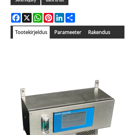
Send Inquiry
Back to list
Facebook
X
WhatsApp
Pinterest
LinkedIn
Share
Tootekirjeldus
Parameeter
Rakendus