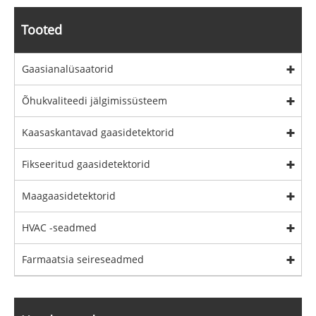
Tooted
Gaasianalüsaatorid
Õhukvaliteedi jälgimissüsteem
Kaasaskantavad gaasidetektorid
Fikseeritud gaasidetektorid
Maagaasidetektorid
HVAC -seadmed
Farmaatsia seireseadmed