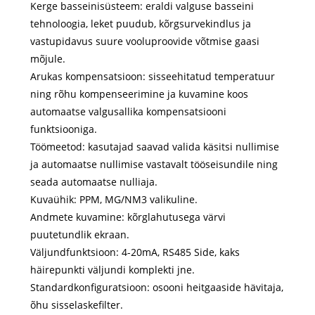
Kerge basseinisüsteem: eraldi valguse basseini
tehnoloogia, leket puudub, kõrgsurvekindlus ja
vastupidavus suure vooluproovide võtmise gaasi
mõjule.
Arukas kompensatsioon: sisseehitatud temperatuur
ning rõhu kompenseerimine ja kuvamine koos
automaatse valgusallika kompensatsiooni
funktsiooniga.
Töömeetod: kasutajad saavad valida käsitsi nullimise
ja automaatse nullimise vastavalt tööseisundile ning
seada automaatse nulliaja.
Kuvaühik: PPM, MG/NM3 valikuline.
Andmete kuvamine: kõrglahutusega värvi
puutetundlik ekraan.
Väljundfunktsioon: 4-20mA, RS485 Side, kaks
häirepunkti väljundi komplekti jne.
Standardkonfiguratsioon: osooni heitgaaside hävitaja,
õhu sisselaskefilter.