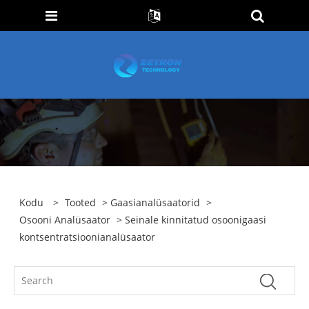
Kodu
>
Tooted
>
Gaasianalüsaatorid
>
Osooni Analüsaator
> Seinale kinnitatud osoonigaasi
kontsentratsioonianalüsaator