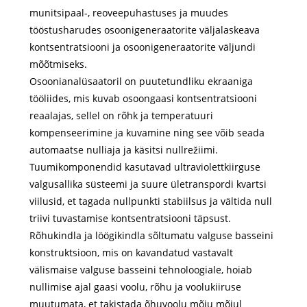
munitsipaal-, reoveepuhastuses ja muudes
tööstusharudes osoonigeneraatorite väljalaskeava
kontsentratsiooni ja osoonigeneraatorite väljundi
mõõtmiseks.
Osoonianalüsaatoril on puutetundliku ekraaniga
tööliides, mis kuvab osoongaasi kontsentratsiooni
reaalajas, sellel on rõhk ja temperatuuri
kompenseerimine ja kuvamine ning see võib seada
automaatse nulliaja ja käsitsi nullrežiimi.
Tuumikomponendid kasutavad ultraviolettkiirguse
valgusallika süsteemi ja suure ületranspordi kvartsi
viilusid, et tagada nullpunkti stabiilsus ja vältida null
triivi tuvastamise kontsentratsiooni täpsust.
Rõhukindla ja löögikindla sõltumatu valguse basseini
konstruktsioon, mis on kavandatud vastavalt
välismaise valguse basseini tehnoloogiale, hoiab
nullimise ajal gaasi voolu, rõhu ja voolukiiruse
muutumata, et takistada õhuvoolu mõju mõjul