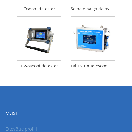
Osooni detektor
Seinale paigaldatav osoonianalüsaator
UV-osooni detektor
Lahustunud osooni vee kontsentratsiooni monitor
MEIST
Ettevõtte profiil