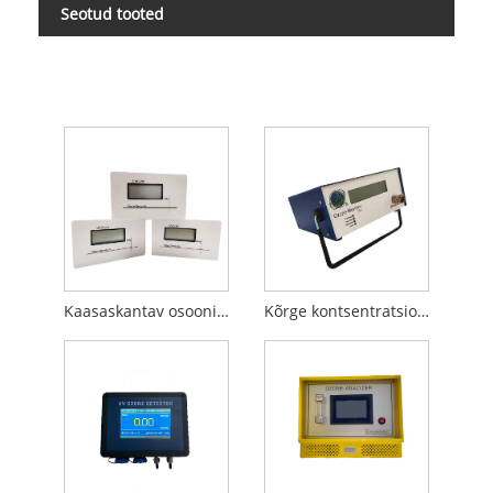
Seotud tooted
Kaasaskantav osooni gaasidetektor
Kõrge kontsentratsiooniga O3 meeter