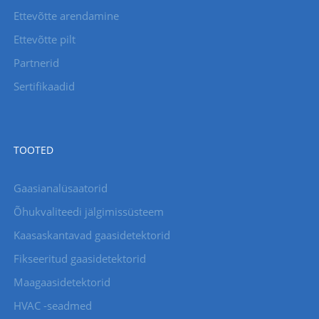
Ettevõtte arendamine
Ettevõtte pilt
Partnerid
Sertifikaadid
TOOTED
Gaasianalüsaatorid
Õhukvaliteedi jälgimissüsteem
Kaasaskantavad gaasidetektorid
Fikseeritud gaasidetektorid
Maagaasidetektorid
HVAC -seadmed