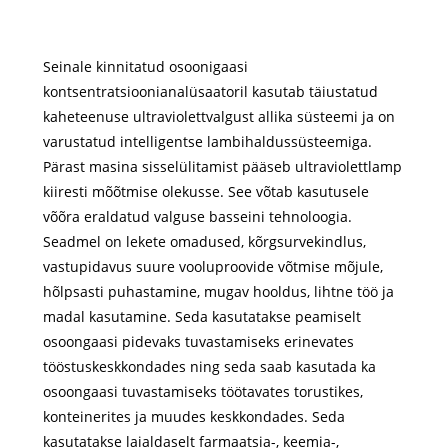
Seinale kinnitatud osoonigaasi
kontsentratsioonianalüsaatoril kasutab täiustatud
kaheteenuse ultraviolettvalgust allika süsteemi ja on
varustatud intelligentse lambihaldussüsteemiga.
Pärast masina sisselülitamist pääseb ultraviolettlamp
kiiresti mõõtmise olekusse. See võtab kasutusele
võõra eraldatud valguse basseini tehnoloogia.
Seadmel on lekete omadused, kõrgsurvekindlus,
vastupidavus suure vooluproovide võtmise mõjule,
hõlpsasti puhastamine, mugav hooldus, lihtne töö ja
madal kasutamine. Seda kasutatakse peamiselt
osoongaasi pidevaks tuvastamiseks erinevates
tööstuskeskkondades ning seda saab kasutada ka
osoongaasi tuvastamiseks töötavates torustikes,
konteinerites ja muudes keskkondades. Seda
kasutatakse laialdaselt farmaatsia-, keemia-,